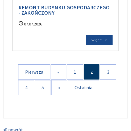
REMONT BUDYNKU GOSPODARCZEGO
- ZAKOŃCZONY
07.07.2026
więcej
Pierwsza
«
1
2
3
4
5
»
Ostatnia
powrót