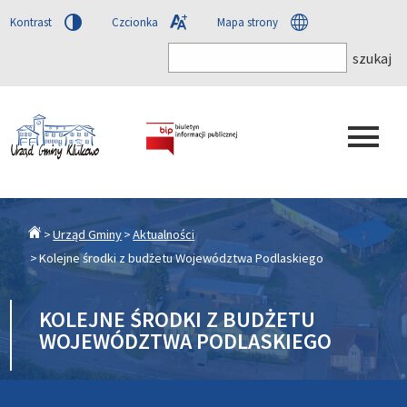
Kontrast
Czcionka
Mapa strony
Urząd Gminy
Aktualności
Kolejne środki z budżetu Województwa Podlaskiego
KOLEJNE ŚRODKI Z BUDŻETU
WOJEWÓDZTWA PODLASKIEGO